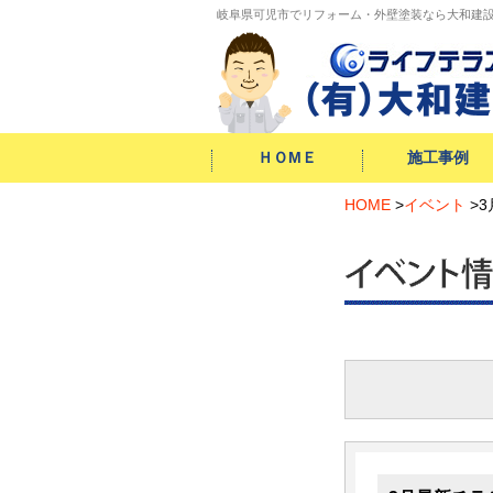
岐阜県可児市でリフォーム・外壁塗装なら大和建
ＨＯМＥ
施工事例
外構・
増改築・
HOME
キッチン
お風呂
トイレ
洗面
給湯器
内装
外壁
屋根
防水工事
シロアリ
自然素材
小工事
>
イベント
>
エクステリア
大型リフォーム