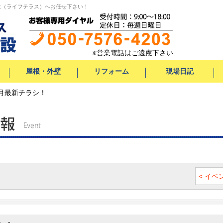
設（ライフテラス）へお任せ下さい！
※営業電話はご遠慮下さい
屋根・外壁
リフォーム
現場日記
3月最新チラシ！
屋根
外壁
サイディング
水まわりリフォーム
キッチン
お風呂
洗面
トイレ
エクステリア
小工事
< イ