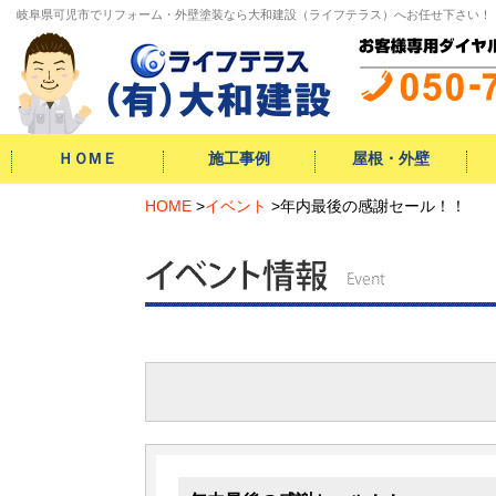
岐阜県可児市でリフォーム・外壁塗装なら大和建設（ライフテラス）へお任せ下さい！
ＨＯМＥ
施工事例
屋根・外壁
外構・
増改築・
HOME
キッチン
お風呂
トイレ
洗面
給湯器
内装
外壁
屋根
防水工事
シロアリ
自然素材
小工事
>
イベント
>
年内最後の感謝セール！！
屋根
外壁
サイディング
水
キ
お
洗
ト
エ
小
エクステリア
大型リフォーム