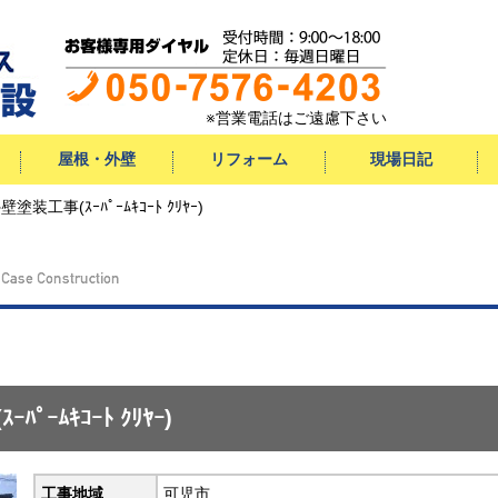
※営業電話はご遠慮下さい
屋根・外壁
リフォーム
現場日記
壁塗装工事(ｽｰﾊﾟｰﾑｷｺｰﾄ ｸﾘﾔｰ)
屋根
外壁
サイディング
水まわりリフォーム
キッチン
お風呂
洗面
トイレ
エクステリア
小工事
ﾟｰﾑｷｺｰﾄ ｸﾘﾔｰ)
工事地域
可児市