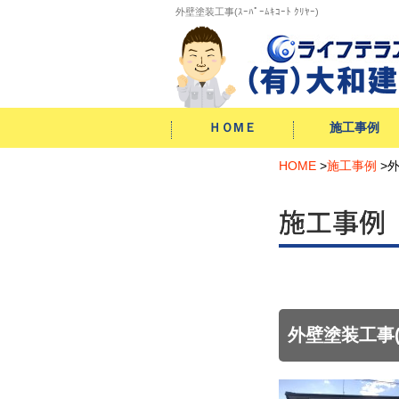
外壁塗装工事(ｽｰﾊﾟｰﾑｷｺｰﾄ ｸﾘﾔｰ)
ＨＯМＥ
施工事例
外構・
増改築・
HOME
キッチン
お風呂
トイレ
洗面
給湯器
内装
外壁
屋根
防水工事
シロアリ
自然素材
小工事
>
施工事例
>
外
エクステリア
大型リフォーム
外壁塗装工事(ｽｰﾊ