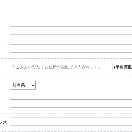
(半角英数
レス