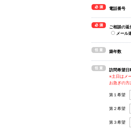
電話番号
ご相談の返
メール
築年数
訪問希望日
※土日はメ
お急ぎの方
第１希望
第２希望
第３希望