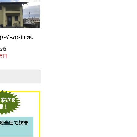
ﾊﾟｰﾑｷｺｰﾄ L25-
S様
0万円