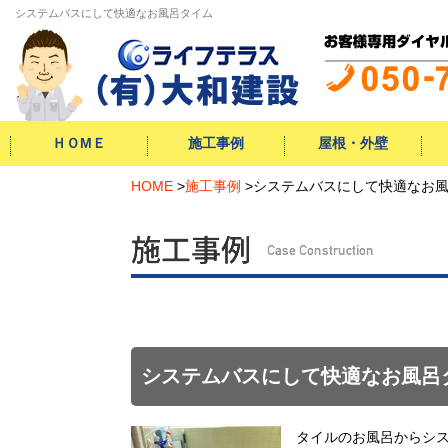
システムバスにして快適なお風呂タイム
ＨＯМＥ
施工事例
屋根・外壁
外構・
増改築・
HOME
キッチン
お風呂
トイレ
洗面
給湯器
内装
外壁
屋根
防水工事
シロアリ
自然素材
小工事
>
施工事例
>
システムバスにして快適なお
屋根
外壁
サイディング
水
キ
お
洗
ト
エ
小
エクステリア
大型リフォーム
システムバスにして快適なお風呂
タイルのお風呂からシ